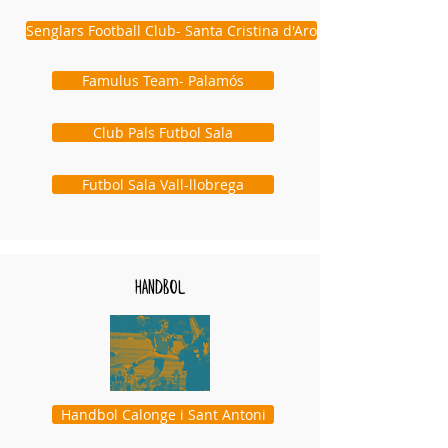
Senglars Football Club- Santa Cristina d'Aro
Famulus Team- Palamós
Club Pals Futbol Sala
Futbol Sala Vall-llobrega
handbol
Handbol Calonge i Sant Antoni