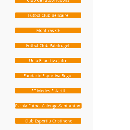
Club de futbol Albons
Futbol Club Bellcaire
Mont-ras CE
Futbol Club Palafrugell
Unió Esportiva Jafre
Fundació Esportiva Begur
FC Medes Estartit
Escola Futbol Calonge-Sant Antoni
Club Esportiu Cristinenc