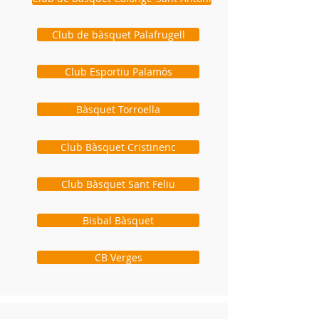
Club de bàsquet Palafrugell
Club Esportiu Palamós
Bàsquet Torroella
Club Bàsquet Cristinenc
Club Bàsquet Sant Feliu
Bisbal Bàsquet
CB Verges