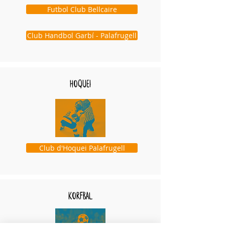
Futbol Club Bellcaire
Club Handbol Garbí - Palafrugell
hoquei
Club d'Hoquei Palafrugell
korfbal