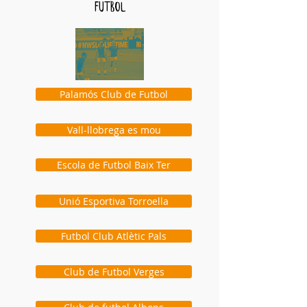
futbol
Palamós Club de Futbol
Vall-llobrega es mou
Escola de Futbol Baix Ter
Unió Esportiva Torroella
Futbol Club Atlètic Pals
Club de Futbol Verges