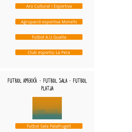
Aro Cultural i Esportiva
Agrupació esportiva Monells
Futbol A.U Gualta
Club esportiu La Pera
futbol americà · futbol sala · futbol
platja
Futbol Sala Palafrugell