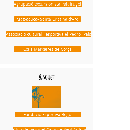
Agrupació excursionista Palafrugell
Matxacuca- Santa Cristina d'Aro
Associació cultural i esportiva el Pedró- Pals
Colla Marxaires de Corçà
bàsquet
Fundació Esportiva Begur
Club de bàsquet Calonge-Sant Antoni