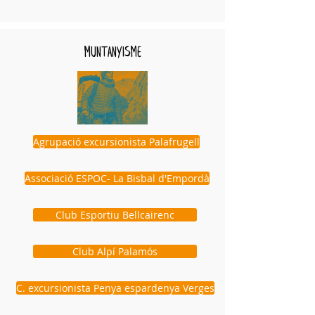
muntanyisme
Agrupació excursionista Palafrugell
Associació ESPOC- La Bisbal d'Empordà
Club Esportiu Bellcairenc
Club Alpí Palamós
C. excursionista Penya espardenya Verges