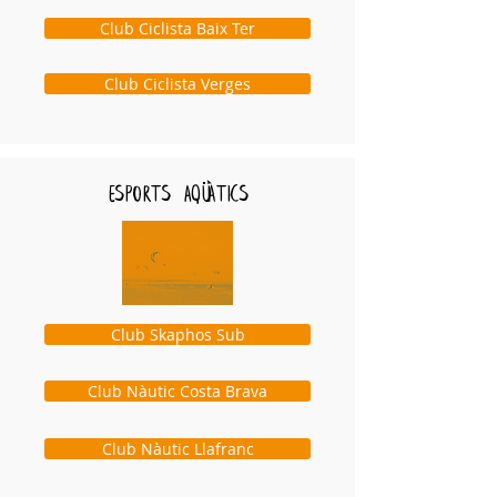
Club Ciclista Baix Ter
Club Ciclista Verges
esports aqÜÀTICS
Club Skaphos Sub
Club Nàutic Costa Brava
Club Nàutic Llafranc