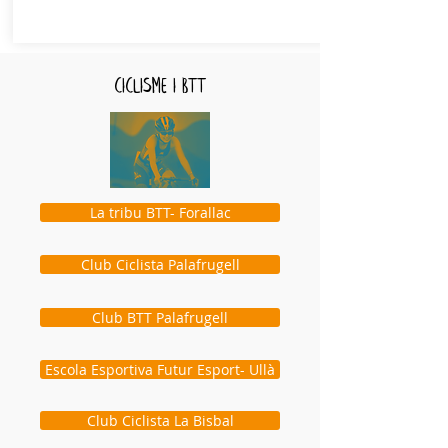
ciclisme i btt
La tribu BTT- Forallac
Club Ciclista Palafrugell
Club BTT Palafrugell
Escola Esportiva Futur Esport- Ullà
Club Ciclista La Bisbal