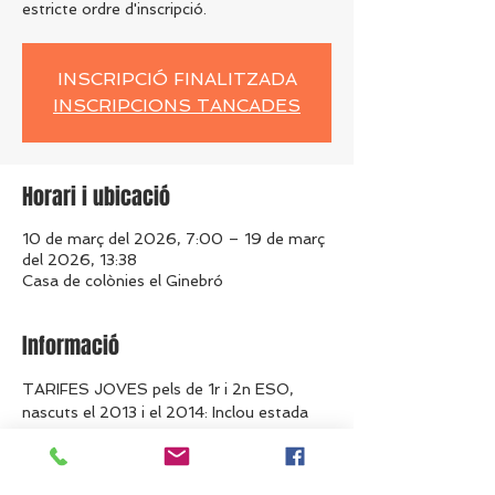
estricte ordre d'inscripció.
INSCRIPCIÓ FINALITZADA
INSCRIPCIONS TANCADES
Horari i ubicació
10 de març del 2026, 7:00 – 19 de març
del 2026, 13:38
Casa de colònies el Ginebró
Informació
TARIFES JOVES pels de 1r i 2n ESO, 
nascuts el 2013 i el 2014: Inclou estada 
(allotjament 2 nits i pensió complerta a la 
casa de colònies el Ginebró), activitats, 
material, monitoratge i assegurança.