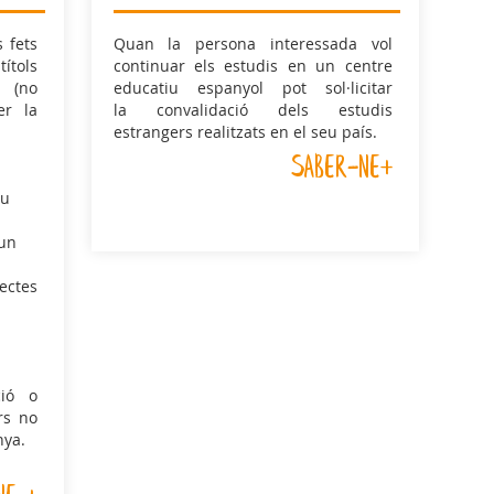
s fets
Quan la persona interessada vol
tols
continuar els estudis en un centre
 (no
educatiu espanyol pot sol·licitar
er la
la convalidació dels estudis
estrangers realitzats en el seu país.
saber-ne+
au
'un
ectes
ció o
rs no
nya.