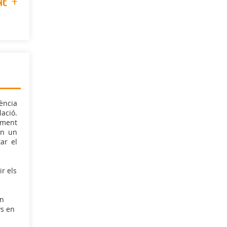
-ne
+
ència
ació.
ement
en un
tar el
ir els
en
ys en