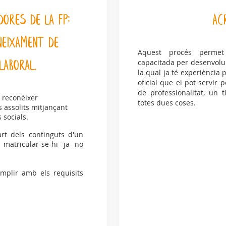
DORES DE LA FP:
AC
CONEIXAMENT DE
Aquest procés permet
capacitada per desenvolup
LABORAL.
la qual ja té experiència
oficial que el pot servir p
de professionalitat, un 
a reconèixer
totes dues coses.
assolits mitjançant
s socials.
art dels continguts d'un
matricular-se-hi ja no
mplir amb els requisits