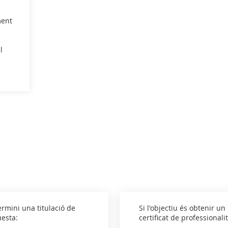
ment
l
ermini una titulació de
Si l'objectiu és obtenir 
uesta:
certificat de professionali