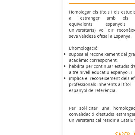
Homologar els títols i els estudi
a l'estranger amb els tí
equivalents espanyols
universitaris) vol dir reconèix
seva validesa oficial a Espanya.
L'homologació:
suposa el reconeixement del gr
acadèmic corresponent,
habilita per continuar estudis d
altre nivell educatiu espanyol, i
implica el reconeixement dels ef
professionals inherents al títol
espanyol de referència.
Per sol·licitar una homologa
convalidació d'estudis estrange
universitaris cal residir a Catalu