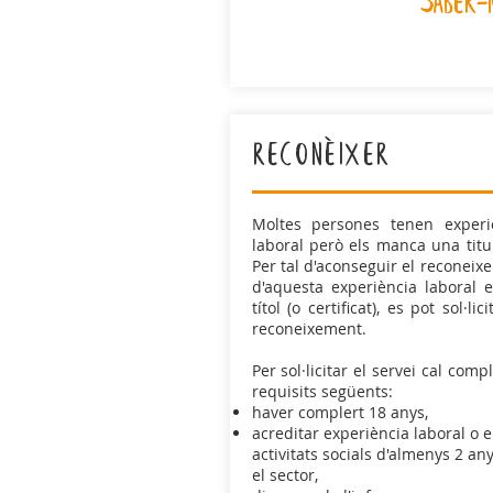
saber
reconèixer
Moltes persones tenen experi
laboral però els manca una titul
Per tal d'aconseguir el reconeix
d'aquesta experiència laboral 
títol (o certificat), es pot sol·lici
reconeixement.
Per sol·licitar el servei cal compl
requisits següents:
haver complert 18 anys,
acreditar experiència laboral o 
activitats socials d'almenys 2 an
el sector,