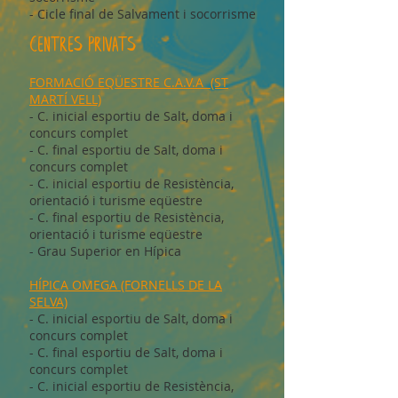
- Cicle final de Salvament i socorrisme
CENTRES PRIVATS
FORMACIÓ EQÜESTRE C.A.V.A (ST
MARTÍ VELL)
- C. inicial esportiu de Salt, doma i
concurs complet
- C. final esportiu de Salt, doma i
concurs complet
- C. inicial esportiu de Resistència,
orientació i turisme eqüestre
- C. final esportiu de Resistència,
orientació i turisme eqüestre
- Grau Superior en Hípica
HÍPICA OMEGA (FORNELLS DE LA
SELVA)
- C. inicial esportiu de Salt, doma i
concurs complet
- C. final esportiu de Salt, doma i
concurs complet
- C. inicial esportiu de Resistència,