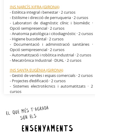
INS NARCÍS XIFRA (GIRONA)
- Estètica integral i benestar · 2 cursos
- Estilisme i direcció de perruqueria · 2 cursos
- Laboratori de diagnòstic clínic i biomèdic ·
Opció semipresencial · 2 cursos
- Anatomia patològica i citodiagnòstic · 2 cursos
- Higiene bucodental · 2 cursos
- Documentació i administració sanitàries ·
Opció semipresencial · 2 cursos
- Automatització i robòtica industrial · 2 cursos
- Mecatrònica Industrial · DUAL · 2 cursos
INS SANTA EUGÈNIA (GIRONA)
- Gestió de vendes i espais comercials · 2 cursos
- Projectes d’edificació · 2 cursos
- Sistemes electrotècnics i automatitzats · 2
cursos
el que més t'agrada
són els
ensenyaments