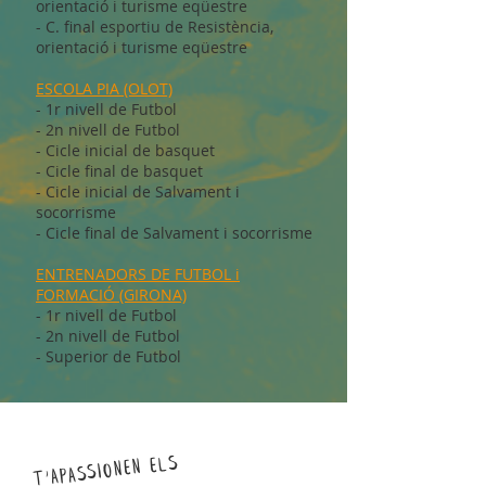
orientació i turisme eqüestre
- C. final esportiu de Resistència,
orientació i turisme eqüestre
ESCOLA PIA (OLOT)
- 1r nivell de Futbol
- 2n nivell de Futbol
- Cicle inicial de basquet
- Cicle final de basquet
- Cicle inicial de Salvament i
socorrisme
- Cicle final de Salvament i socorrisme
ENTRENADORS DE FUTBOL i
FORMACIÓ (GIRONA)
- 1r nivell de Futbol
- 2n nivell de Futbol
- Superior de Futbol
t'apassionen els