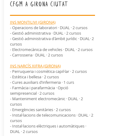
cfgm a girona ciutat
INS MONTILIVI (GIRONA)
- Operacions de laboratori · DUAL · 2 cursos
- Gestió administrativa · DUAL · 2 cursos
- Gestió administrativa d'àmbit jurídic · DUAL· 2
cursos
- Electromecànica de vehicles · DUAL · 2 cursos
- Carrosseria · DUAL · 2 cursos
INS NARCÍS XIFRA (GIRONA)
- Perruqueria i cosmètica capil·lar · 2 cursos
- Estètica i bellesa · 2 cursos
- Cures auxiliars d’infermeria · 1 curs
- Farmàcia i parafarmàcia · Opció
semipresencial · 2 cursos
- Manteniment electromecànic · DUAL · 2
cursos
- Emergències sanitàries · 2 cursos
- Instal·lacions de telecomunicacions · DUAL · 2
cursos
- Instal·lacions elèctriques i automàtiques ·
DUAL · 2 cursos