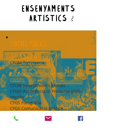
ensenyaments
artístics
?
CENTRES PÚBLICS
INS LA BISBAL
CFGM Terrisseria
ESCOLA D'ART SUPERIOR DE DISSENY
(OLOT)
CFGM Revestiments Murals
CFGM Assistència al Producte gràfic
imprès
CFGS Fotografia
CFGS Comunicació Gràfica
publicitària
CFGS Il·lustració
CFGS Escultura aplicada a l'espectacle
CFGS Motlles i reproduccions