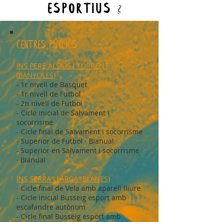
esportius
?
CENTRES PÚBLICS
INS PERE ALSIUS I TORRENT
(BANYOLES)
- 1r nivell de Basquet
- 1r nivell de Futbol
- 2n nivell de Futbol
- Cicle inicial de Salvament i
socorrisme
- Cicle final de Salvament i socorrisme
- Superior de Futbol · Bianual
- Superior en Salvament i socorrisme
· Bianual
INS SERRA LLARGA (BLANES)
- Cicle final de Vela amb aparell lliure
- Cicle inicial Busseig esport amb
escafandre autònom
- Cicle final Busseig esport amb