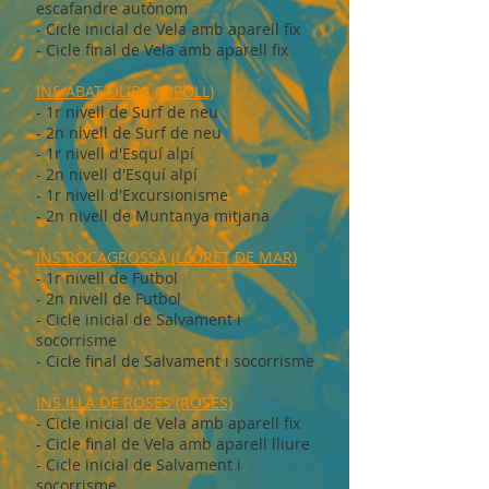
escafandre autònom
- Cicle inicial de Vela amb aparell fix
- Cicle final de Vela amb aparell fix
INS ABAT OLIBA (RIPOLL)
- 1r nivell de Surf de neu
- 2n nivell de Surf de neu
- 1r nivell d'Esquí alpí
- 2n nivell d'Esquí alpí
- 1r nivell d'Excursionisme
- 2n nivell de Muntanya mitjana
INS ROCAGROSSA (LLORET DE MAR)
- 1r nivell de Futbol
- 2n nivell de Futbol
- Cicle inicial de Salvament i
socorrisme
- Cicle final de Salvament i socorrisme
INS ILLA DE ROSES (ROSES)
- Cicle inicial de Vela amb aparell fix
- Cicle final de Vela amb aparell lliure
- Cicle inicial de Salvament i
socorrisme